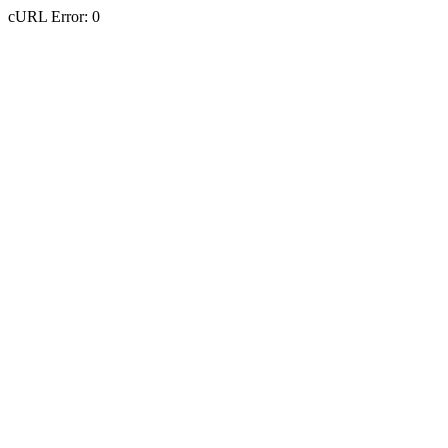
cURL Error: 0