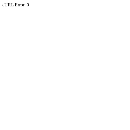
cURL Error: 0